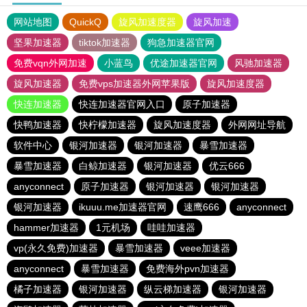
网站地图
QuickQ
旋风加速度器
旋风加速
坚果加速器
tiktok加速器
狗急加速器官网
免费vqn外网加速
小蓝鸟
优途加速器官网
风驰加速器
旋风加速器
免费vps加速器外网苹果版
旋风加速度器
快连加速器
快连加速器官网入口
原子加速器
快鸭加速器
快柠檬加速器
旋风加速度器
外网网址导航
软件中心
银河加速器
银河加速器
暴雪加速器
暴雪加速器
白鲸加速器
银河加速器
优云666
anyconnect
原子加速器
银河加速器
银河加速器
银河加速器
ikuuu.me加速器官网
速鹰666
anyconnect
hammer加速器
1元机场
哇哇加速器
vp(永久免费)加速器
暴雪加速器
veee加速器
anyconnect
暴雪加速器
免费海外pvn加速器
橘子加速器
银河加速器
纵云梯加速器
银河加速器