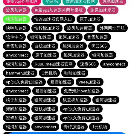
免费vqn外网加速
小蓝鸟
优途加速器官网
风驰加速器
旋风加速器
免费vps加速器外网苹果版
旋风加速度器
快连加速器
快连加速器官网入口
原子加速器
快鸭加速器
快柠檬加速器
旋风加速度器
外网网址导航
软件中心
银河加速器
银河加速器
暴雪加速器
暴雪加速器
白鲸加速器
银河加速器
优云666
anyconnect
原子加速器
银河加速器
银河加速器
银河加速器
ikuuu.me加速器官网
速鹰666
anyconnect
hammer加速器
1元机场
哇哇加速器
vp(永久免费)加速器
暴雪加速器
veee加速器
anyconnect
暴雪加速器
免费海外pvn加速器
橘子加速器
银河加速器
纵云梯加速器
银河加速器
海鸥加速器
荔枝加速器
vp(永久免费)加速器
蜜蜂加速器
银河加速器
vp(永久免费)加速器
银河加速器
anyconnect
青柠加速器
1元机场