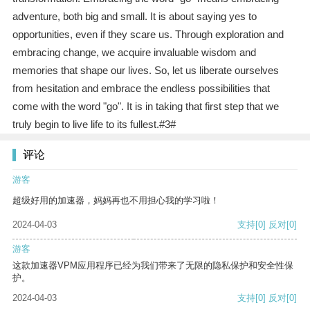
adventure, both big and small. It is about saying yes to
opportunities, even if they scare us. Through exploration and
embracing change, we acquire invaluable wisdom and
memories that shape our lives. So, let us liberate ourselves
from hesitation and embrace the endless possibilities that
come with the word "go". It is in taking that first step that we
truly begin to live life to its fullest.#3#
评论
游客
超级好用的加速器，妈妈再也不用担心我的学习啦！
2024-04-03
支持
[0]
反对
[0]
游客
这款加速器VPM应用程序已经为我们带来了无限的隐私保护和安全性保
护。
2024-04-03
支持
[0]
反对
[0]