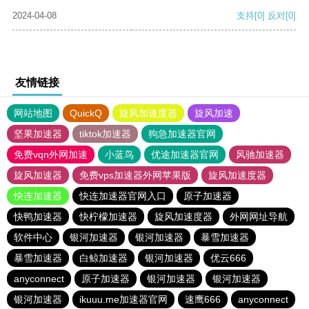
2024-04-08
支持
[0]
反对
[0]
友情链接
网站地图
QuickQ
旋风加速度器
旋风加速
坚果加速器
tiktok加速器
狗急加速器官网
免费vqn外网加速
小蓝鸟
优途加速器官网
风驰加速器
旋风加速器
免费vps加速器外网苹果版
旋风加速度器
快连加速器
快连加速器官网入口
原子加速器
快鸭加速器
快柠檬加速器
旋风加速度器
外网网址导航
软件中心
银河加速器
银河加速器
暴雪加速器
暴雪加速器
白鲸加速器
银河加速器
优云666
anyconnect
原子加速器
银河加速器
银河加速器
银河加速器
ikuuu.me加速器官网
速鹰666
anyconnect