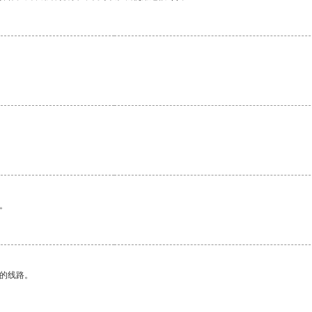
。
区的线路。