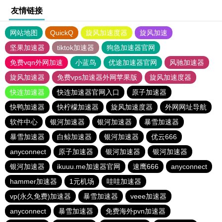
友情链接
网站地图
QuickQ
旋风加速度器
旋风加速
坚果加速器
tiktok加速器
狗急加速器官网
免费vqn外网加速
小蓝鸟
优途加速器官网
风驰加速器
旋风加速器
免费vps加速器外网苹果版
旋风加速度器
快连加速器
快连加速器官网入口
原子加速器
快鸭加速器
快柠檬加速器
旋风加速度器
外网网址导航
软件中心
银河加速器
银河加速器
暴雪加速器
暴雪加速器
白鲸加速器
银河加速器
优云666
anyconnect
原子加速器
银河加速器
银河加速器
银河加速器
ikuuu.me加速器官网
速鹰666
anyconnect
hammer加速器
1元机场
哇哇加速器
vp(永久免费)加速器
暴雪加速器
veee加速器
anyconnect
暴雪加速器
免费海外pvn加速器