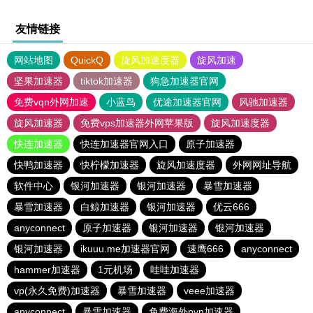
友情链接
网站地图
QuickQ
旋风加速度器
旋风加速
坚果加速器
tiktok加速器
狗急加速器官网
免费vqn外网加速
小蓝鸟
优途加速器官网
风驰加速器
旋风加速器
免费vps加速器外网苹果版
旋风加速度器
快连加速器
快连加速器官网入口
原子加速器
快鸭加速器
快柠檬加速器
旋风加速度器
外网网址导航
软件中心
银河加速器
银河加速器
暴雪加速器
暴雪加速器
白鲸加速器
银河加速器
优云666
anyconnect
原子加速器
银河加速器
银河加速器
银河加速器
ikuuu.me加速器官网
速鹰666
anyconnect
hammer加速器
1元机场
哇哇加速器
vp(永久免费)加速器
暴雪加速器
veee加速器
anyconnect
暴雪加速器
免费海外pvn加速器