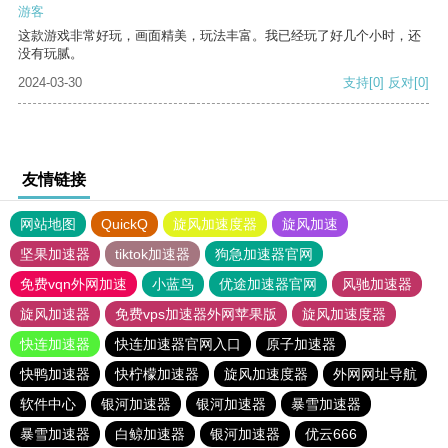
游客
这款游戏非常好玩，画面精美，玩法丰富。我已经玩了好几个小时，还
没有玩腻。
2024-03-30
支持
[0]
反对
[0]
友情链接
网站地图
QuickQ
旋风加速度器
旋风加速
坚果加速器
tiktok加速器
狗急加速器官网
免费vqn外网加速
小蓝鸟
优途加速器官网
风驰加速器
旋风加速器
免费vps加速器外网苹果版
旋风加速度器
快连加速器
快连加速器官网入口
原子加速器
快鸭加速器
快柠檬加速器
旋风加速度器
外网网址导航
软件中心
银河加速器
银河加速器
暴雪加速器
暴雪加速器
白鲸加速器
银河加速器
优云666