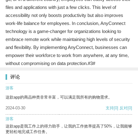
files and applications with just a few clicks. This level of
accessibility not only boosts productivity but also improves
work-life balance for employees. In conclusion, AnyConnect
technology is a game-changer for organizations looking to
embrace remote work while maintaining high levels of security
and flexibility. By implementing AnyConnect, businesses can
empower their workforce to work from anywhere, at any time,
without compromising on data protection.#3#
评论
游客
这款app的商品种类非常丰富，可以满足我所有的购物需求。
2024-03-30
支持
[0]
反对
[0]
游客
这款app是我工作上的得力助手，让我的工作效率提高了50%，让我能够
更轻松地完成工作任务。