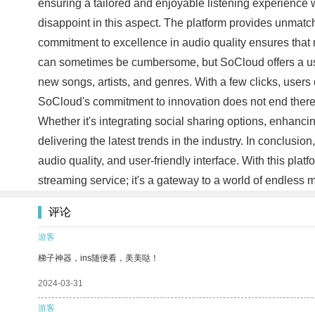
ensuring a tailored and enjoyable listening experience 
disappoint in this aspect. The platform provides unmatc
commitment to excellence in audio quality ensures that m
can sometimes be cumbersome, but SoCloud offers a user-
new songs, artists, and genres. With a few clicks, users c
SoCloud's commitment to innovation does not end there –
Whether it's integrating social sharing options, enhanc
delivering the latest trends in the industry. In conclusio
audio quality, and user-friendly interface. With this pl
streaming service; it's a gateway to a world of endless m
评论
游客
梯子神器，ins随便看，美美哒！
2024-03-31
游客