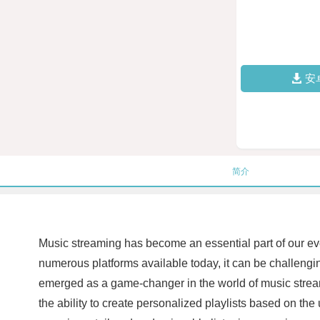
安
简介
Music streaming has become an essential part of our eve
numerous platforms available today, it can be challenging
emerged as a game-changer in the world of music streaming
the ability to create personalized playlists based on th