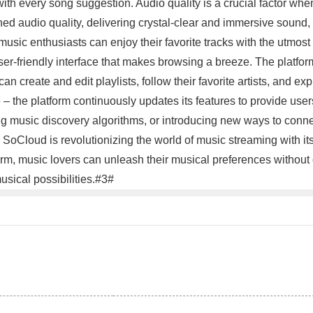
with every song suggestion. Audio quality is a crucial factor w
hed audio quality, delivering crystal-clear and immersive sound
usic enthusiasts can enjoy their favorite tracks with the utmost 
friendly interface that makes browsing a breeze. The platform's 
an create and edit playlists, follow their favorite artists, and e
 the platform continuously updates its features to provide user
ing music discovery algorithms, or introducing new ways to conne
n, SoCloud is revolutionizing the world of music streaming with it
atform, music lovers can unleash their musical preferences witho
usical possibilities.#3#