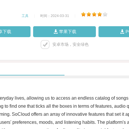
工具
|
时间：2024-03-31
|
卓下载
苹果下载
安卓市场，安全绿色
ryday lives, allowing us to access an endless catalog of songs 
 to find one that ticks all the boxes in terms of features, audi
. SoCloud offers an array of innovative features that set it apa
e users' preferences, moods, and listening habits. The platform's