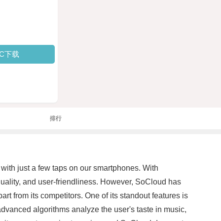
PC下载
排行
with just a few taps on our smartphones. With
o quality, and user-friendliness. However, SoCloud has
rt from its competitors. One of its standout features is
 advanced algorithms analyze the user's taste in music,