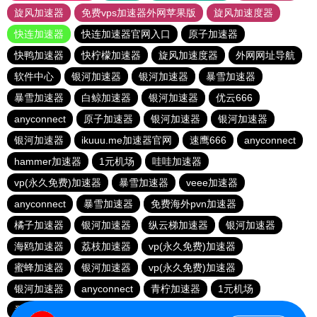
旋风加速器
免费vps加速器外网苹果版
旋风加速度器
快连加速器
快连加速器官网入口
原子加速器
快鸭加速器
快柠檬加速器
旋风加速度器
外网网址导航
软件中心
银河加速器
银河加速器
暴雪加速器
暴雪加速器
白鲸加速器
银河加速器
优云666
anyconnect
原子加速器
银河加速器
银河加速器
银河加速器
ikuuu.me加速器官网
速鹰666
anyconnect
hammer加速器
1元机场
哇哇加速器
vp(永久免费)加速器
暴雪加速器
veee加速器
anyconnect
暴雪加速器
免费海外pvn加速器
橘子加速器
银河加速器
纵云梯加速器
银河加速器
海鸥加速器
荔枝加速器
vp(永久免费)加速器
蜜蜂加速器
银河加速器
vp(永久免费)加速器
银河加速器
anyconnect
青柠加速器
1元机场
番石榴加速器
abc加速器
银河加速器