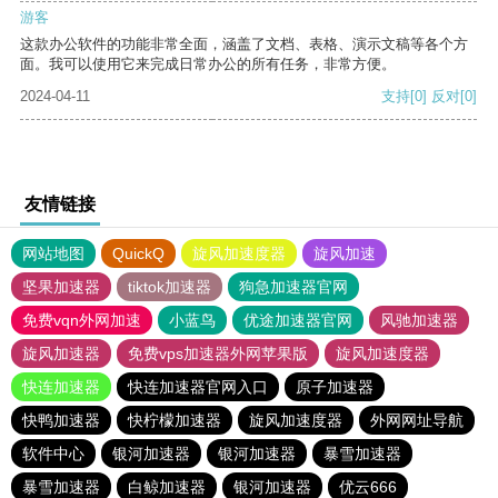
游客
这款办公软件的功能非常全面，涵盖了文档、表格、演示文稿等各个方
面。我可以使用它来完成日常办公的所有任务，非常方便。
2024-04-11
支持
[0]
反对
[0]
友情链接
网站地图
QuickQ
旋风加速度器
旋风加速
坚果加速器
tiktok加速器
狗急加速器官网
免费vqn外网加速
小蓝鸟
优途加速器官网
风驰加速器
旋风加速器
免费vps加速器外网苹果版
旋风加速度器
快连加速器
快连加速器官网入口
原子加速器
快鸭加速器
快柠檬加速器
旋风加速度器
外网网址导航
软件中心
银河加速器
银河加速器
暴雪加速器
暴雪加速器
白鲸加速器
银河加速器
优云666