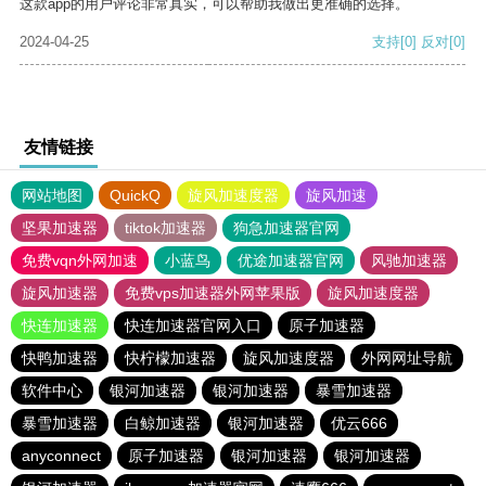
这款app的用户评论非常真实，可以帮助我做出更准确的选择。
2024-04-25
支持
[0]
反对
[0]
友情链接
网站地图
QuickQ
旋风加速度器
旋风加速
坚果加速器
tiktok加速器
狗急加速器官网
免费vqn外网加速
小蓝鸟
优途加速器官网
风驰加速器
旋风加速器
免费vps加速器外网苹果版
旋风加速度器
快连加速器
快连加速器官网入口
原子加速器
快鸭加速器
快柠檬加速器
旋风加速度器
外网网址导航
软件中心
银河加速器
银河加速器
暴雪加速器
暴雪加速器
白鲸加速器
银河加速器
优云666
anyconnect
原子加速器
银河加速器
银河加速器