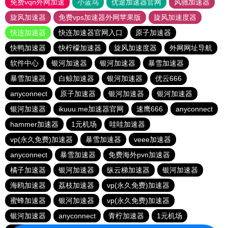
免费vqn外网加速
小蓝鸟
优途加速器官网
风驰加速器
旋风加速器
免费vps加速器外网苹果版
旋风加速度器
快连加速器
快连加速器官网入口
原子加速器
快鸭加速器
快柠檬加速器
旋风加速度器
外网网址导航
软件中心
银河加速器
银河加速器
暴雪加速器
暴雪加速器
白鲸加速器
银河加速器
优云666
anyconnect
原子加速器
银河加速器
银河加速器
银河加速器
ikuuu.me加速器官网
速鹰666
anyconnect
hammer加速器
1元机场
哇哇加速器
vp(永久免费)加速器
暴雪加速器
veee加速器
anyconnect
暴雪加速器
免费海外pvn加速器
橘子加速器
银河加速器
纵云梯加速器
银河加速器
海鸥加速器
荔枝加速器
vp(永久免费)加速器
蜜蜂加速器
银河加速器
vp(永久免费)加速器
银河加速器
anyconnect
青柠加速器
1元机场