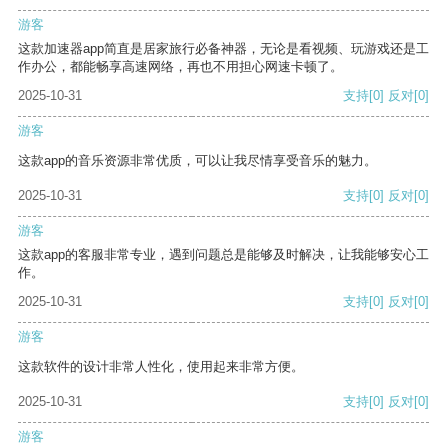
游客
这款加速器app简直是居家旅行必备神器，无论是看视频、玩游戏还是工
作办公，都能畅享高速网络，再也不用担心网速卡顿了。
2025-10-31
支持
[0]
反对
[0]
游客
这款app的音乐资源非常优质，可以让我尽情享受音乐的魅力。
2025-10-31
支持
[0]
反对
[0]
游客
这款app的客服非常专业，遇到问题总是能够及时解决，让我能够安心工
作。
2025-10-31
支持
[0]
反对
[0]
游客
这款软件的设计非常人性化，使用起来非常方便。
2025-10-31
支持
[0]
反对
[0]
游客