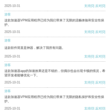
2025-10-31
支持
[0]
反对
[0]
游客
这款加速器VPM应用程序已经为我们带来了无限的流畅体验和安全性保
护。
2025-10-31
支持
[0]
反对
[0]
游客
这款软件简直是神器，解决了我所有问题。
2025-10-31
支持
[0]
反对
[0]
游客
这款加速器app的加速效果还是不错的，但偶尔也会出现卡顿的情况，希
望开发者能够优化一下。
2025-10-31
支持
[0]
反对
[0]
游客
这款加速器VPM应用程序已经为我们带来了无限的隐私保护和安全性保
护。
2025-10-31
支持
[0]
反对
[0]