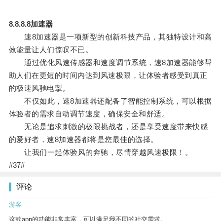
8.8.8.8加速器
速8加速器是一项新型的创新科技产品，其独特设计和高
效能量让人们惊叹不已。
通过优化风速传感器和速度调节系统，速8加速器能够帮
助人们在更短的时间内达到风速极限，让体验者感受到真正
的极速风驰电掣。
不仅如此，速8加速器还配备了智能控制系统，可以根据
体验者的需求自动调节速度，确保安全和舒适。
无论是追求刺激的极限挑战者，还是享受速度带来快感
的爱好者，速8加速器都将是您最佳的选择。
让我们一起体验风的奔驰，尽情穿越风速极限！。
#37#
评论
游客
这款app的功能非常丰富，可以满足我不同的社交需求。