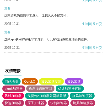
游客
这款游戏的剧情非常感人，让我久久不能忘怀。
2025-10-31
支持
[0]
反对
[0]
游客
这款app的用户评论非常真实，可以帮助我做出更准确的选择。
2025-10-31
支持
[0]
反对
[0]
友情链接
网站地图
QuickQ
旋风加速度器
旋风加速
tiktok加速器
狗急加速器官网
优途加速器官网
风驰加速器
免费vps加速器外网苹果版
旋风加速度器
快连加速器
原子加速器
快鸭加速器
旋风加速度器