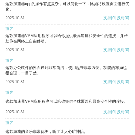
这款加速器app的操作有点复杂，可以简化一下，比如将设置页面进行优
化。
2025-10-31
支持
[0]
反对
[0]
游客
这款加速器VPM应用程序可以给你提供最高速度和安全性的连接，并帮
助你在网络上自由移动。
2025-10-31
支持
[0]
反对
[0]
游客
这款办公软件的界面设计非常简洁，使用起来非常方便。功能的布局也
很合理，一目了然。
2025-10-31
支持
[0]
反对
[0]
游客
这款加速器VPM应用程序可以给你提供全球覆盖和最高安全性的连接。
2025-10-31
支持
[0]
反对
[0]
游客
这款游戏的音乐非常优美，听了让人心旷神怡。