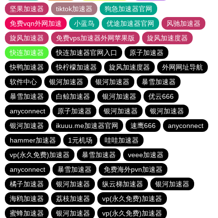
坚果加速器
tiktok加速器
狗急加速器官网
免费vqn外网加速
小蓝鸟
优途加速器官网
风驰加速器
旋风加速器
免费vps加速器外网苹果版
旋风加速度器
快连加速器
快连加速器官网入口
原子加速器
快鸭加速器
快柠檬加速器
旋风加速度器
外网网址导航
软件中心
银河加速器
银河加速器
暴雪加速器
暴雪加速器
白鲸加速器
银河加速器
优云666
anyconnect
原子加速器
银河加速器
银河加速器
银河加速器
ikuuu.me加速器官网
速鹰666
anyconnect
hammer加速器
1元机场
哇哇加速器
vp(永久免费)加速器
暴雪加速器
veee加速器
anyconnect
暴雪加速器
免费海外pvn加速器
橘子加速器
银河加速器
纵云梯加速器
银河加速器
海鸥加速器
荔枝加速器
vp(永久免费)加速器
蜜蜂加速器
银河加速器
vp(永久免费)加速器