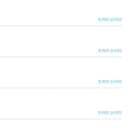
支持
[0]
反对
[0]
支持
[0]
反对
[0]
支持
[0]
反对
[0]
支持
[0]
反对
[0]