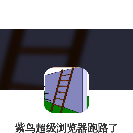
紫鸟超级浏览器跑路了