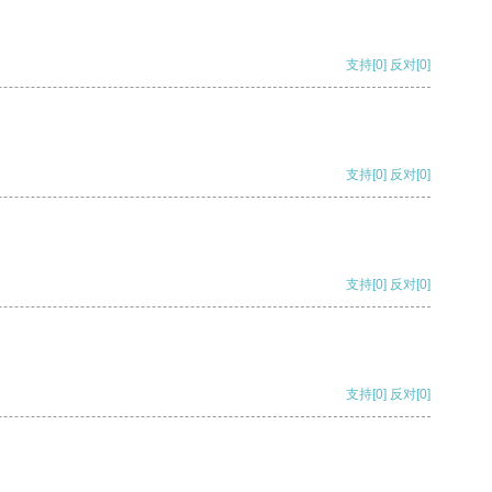
支持
[0]
反对
[0]
支持
[0]
反对
[0]
支持
[0]
反对
[0]
支持
[0]
反对
[0]