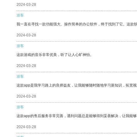
2024-03-28
游客
我一直在寻找一款功能强大、操作简单的办公软件，终于找到了它。这款
2024-03-28
游客
这款游戏的音乐非常优美，听了让人心旷神怡。
2024-03-28
游客
这款app是我学习路上的良师益友，让我能够随时随地学习新知识，拓宽视
2024-03-28
游客
这款app的售后服务非常完善，遇到问题总是能够得到妥善解决，让我能
2024-03-28