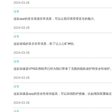
2024-03-28
游客
这款app的音乐资源非常优质，可以让我尽情享受音乐的魅力。
2024-03-28
游客
这款游戏的音乐非常优美，听了让人心旷神怡。
2024-03-28
游客
这款加速器VPM应用程序已经为我们带来了无限的隐私保护和安全性保护
2024-03-28
游客
这款加速器app的安全性有待提高，可以加强防护措施，比如增加双重验证
2024-03-28
游客