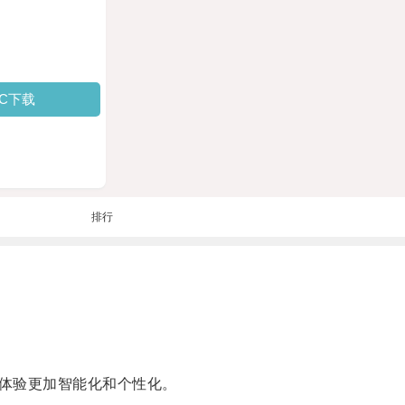
PC下载
排行
体验更加智能化和个性化。